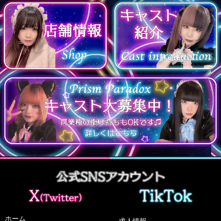
ホーム
求人情報