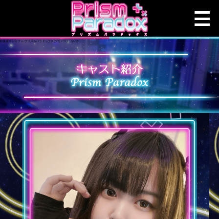
秋葉原コンカフェ-プリズムパラドックス(プリパラ)「らいか」
ホーム
コンセプト
キャスト紹介
求人情報
店舗情報
システム
メニュー
オンライン注文