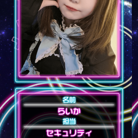
お問い合わせ