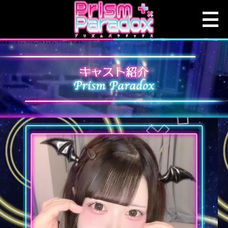
秋葉原コンカフェ-プリズムパラドックス(プリパラ)「いのり」
ホーム
コンセプト
キャスト紹介
求人情報
店舗情報
システム
メニュー
オンライン注文